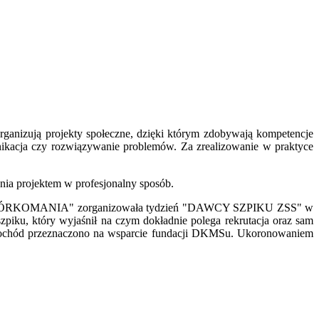
organizują projekty społeczne, dzięki którym zdobywają kompetencje
nikacja czy rozwiązywanie problemów. Za zrealizowanie w praktyce
ania projektem w profesjonalny sposób.
 "#KOMÓRKOMANIA" zorganizowała tydzień "DAWCY SZPIKU ZSS" w
piku, który wyjaśnił na czym dokładnie polega rekrutacja oraz sam
ej dochód przeznaczono na wsparcie fundacji DKMSu. Ukoronowaniem