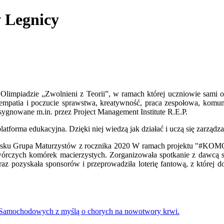
 Legnicy
 Olimpiadzie „Zwolnieni z Teorii”, w ramach której uczniowie sami 
 empatia i poczucie sprawstwa, kreatywność, praca zespołowa, komu
sygnowane m.in. przez Project Management Institute R.E.P.
atforma edukacyjna. Dzięki niej wiedzą jak działać i uczą się zarządz
 Śląsku Grupa Maturzystów z rocznika 2020 W ramach projektu
wórczych komórek macierzystych. Zorganizowała spotkanie z dawcą sz
oraz pozyskała sponsorów i przeprowadziła loterię fantową, z któr